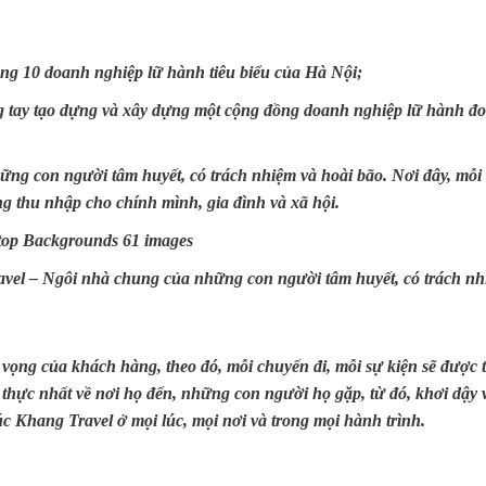
ong 10 doanh nghiệp lữ hành tiêu biểu của Hà Nội;
 tay tạo dựng và xây dựng một cộng đồng doanh nghiệp lữ hành đo
g con người tâm huyết, có trách nhiệm và hoài bão. Nơi đây, mỗi t
g thu nhập cho chính mình, gia đình và xã hội.
vel – Ngôi nhà chung của những con người tâm huyết, có trách nhi
ỳ vọng của khách hàng, theo đó, mỗi chuyến đi, mỗi sự kiện sẽ được 
thực nhất về nơi họ đến, những con người họ gặp, từ đó, khơi dậy 
c Khang Travel ở mọi lúc, mọi nơi và trong mọi hành trình.