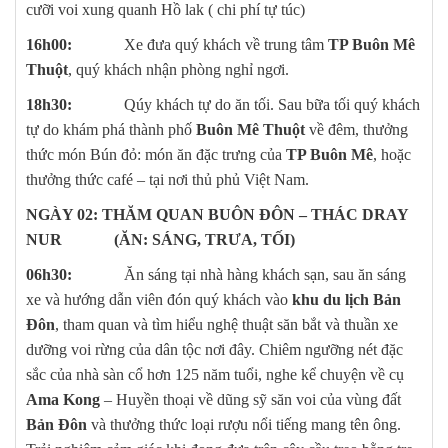
cưỡi voi xung quanh Hồ lak ( chi phí tự túc)
16h00:
Xe đưa quý khách về trung tâm
TP Buôn Mê
Thuột
, quý khách nhận phòng nghỉ ngơi.
18h30:
Qúy khách tự do ăn tối. Sau bữa tối quý khách
tự do khám phá thành phố
Buôn Mê Thuột
về đêm, thưởng
thức món Bún đỏ: món ăn đặc trưng của
TP Buôn Mê
, hoặc
thưởng thức café – tại nơi thủ phủ Việt Nam.
NGÀY 02: THĂM QUAN BUÔN ĐÔN – THÁC DRAY
NUR (ĂN: SÁNG, TRƯA, TỐI)
06h30:
Ăn sáng tại nhà hàng khách sạn, sau ăn sáng
xe và hướng dẫn viên đón quý khách vào
khu du lịch Bản
Đôn
, tham quan và tìm hiểu nghệ thuật săn bắt và thuần xe
dưỡng voi rừng của dân tộc nơi đây. Chiêm ngưỡng nét đặc
sắc của nhà sàn cổ hơn 125 năm tuổi, nghe kể chuyện về cụ
Ama Kong
– Huyền thoại về dũng sỹ săn voi của vùng đất
Bản Đôn
và thưởng thức loại rượu nổi tiếng mang tên ông.