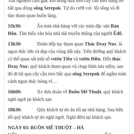
Trải nghiệm cảm giác khi đong đưa trên cây cầu treo bằng tre
bắt qua dòng
sông Serepok
. Tự do cưỡi voi lội sông và đi
dạo tham quan buôn làng.
11h30:
Ăn trưa nhà hàng với các món đặc sản
Bản
Đôn
. Tìm hiểu văn hóa nhà dài truyền thống của người
Êđê.
13h30:
Đoàn tiếp tục tham quan
Thác Dray Nur
, là
ngọn thác lớn và đẹp của vùng đất này. Trên đường quý khách
có thể quan sát một số
vườn Tiêu
và
vườn Điều
. Đến
thác
Dray Nur
, quý khách tham quan và chụp hình lưu niệm, sau
đó đi bộ qua cây cầu treo bắc qua
sông Serepok
để ngắm toàn
cảnh ngọn thác hùng vĩ…
16h00:
Xe đưa đoàn về
Buôn Mê Thuột
, quý khách
nghỉ ngơi tại khách sạn.
18h30:
Qúy khách tự do ăn tối tại nhà hàng. Sau bữa
tối quý khách tự do nghỉ ngơi. Nghỉ đêm tại khách sạn.
NGÀY 03: BUÔN MÊ THUỘT – HÀ