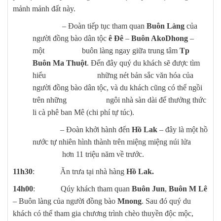
mảnh mảnh đất này.
– Đoàn tiếp tục tham quan
Buôn Làng
của
người đồng bào dân tộc
ê Đê
–
Buôn AkoDhong
–
một buôn làng ngay giữa trung tâm
Tp
Buôn Ma Thuột
. Đến đây quý du khách sẽ được tìm
hiểu những nét bản sắc văn hóa của
người đồng bào dân tộc, và du khách cũng có thể ngồi
trên những ngôi nhà sàn dài để thưởng thức
li cà phê ban Mê (chi phí tự túc).
– Đoàn khởi hành đến
Hồ Lak
– đây là một hồ
nước tự nhiên hình thành trên miệng miệng núi lửa
hơn 11 triệu năm về trước.
11h30
: Ăn trưa tại nhà hàng
Hồ Lak.
14h00
: Qúy khách tham quan
Buôn Jun
,
Buôn M Lê
– Buôn làng của người đồng bào
Mnong
. Sau đó quý du
khách có thể tham gia chương trình chèo thuyền độc mộc,