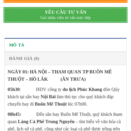
YÊU CẦU TƯ VẤN
Gọi nhân viên tư vấn trực tiếp
MÔ TẢ
ĐÁNH GIÁ (0)
NGÀY 01: HÀ NỘI – THAM QUAN TP BUÔN MÊ
THUỘT – HỒ LĂK (ĂN TRƯA)
05h30
: HDV công ty
du lịch Phúc Khang
đón Qúy
khách tại sân bay
Nội Bài
làm thủ tục cho quý khách đáp
chuyến bay đi
Buôn Mê Thuột
lúc 07h00.
08h45:
Đến sân bay Buôn Mê Thuột, quý khách tham
quan
Làng Cà Phê Trung Nguyên
– tìm hiểu về văn hóa cà
phê, lịch sử cà phê, cũng như các loại cà phê được trồng trên