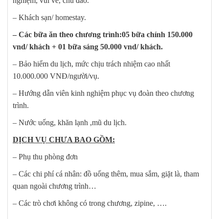
nghiệm, vui vẻ, chu đáo.
– Khách sạn/ homestay.
– Các bữa ăn theo chương trình:05 bữa chính 150.000
vnd/ khách + 01 bữa sáng 50.000 vnd/ khách.
– Bảo hiểm du lịch, mức chịu trách nhiệm cao nhất
10.000.000 VNĐ/người/vụ.
– Hướng dẫn viên kinh nghiệm phục vụ đoàn theo chương
trình.
– Nước uống, khăn lạnh ,mũ du lịch.
DỊCH VỤ CHƯA BAO GỒM:
– Phụ thu phòng đơn
– Các chi phí cá nhân: đồ uống thêm, mua sắm, giặt là, tham
quan ngoài chương trình…
– Các trò chơi không có trong chương, zipine, ….