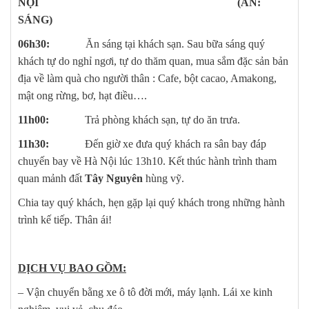
NỘI (ĂN:
SÁNG)
06h30:
Ăn sáng tại khách sạn. Sau bữa sáng quý
khách tự do nghỉ ngơi, tự do thăm quan, mua sắm đặc sản bản
địa về làm quà cho người thân : Cafe, bột cacao, Amakong,
mật ong rừng, bơ, hạt điều….
11h00:
Trả phòng khách sạn, tự do ăn trưa.
11h30:
Đến giờ xe đưa quý khách ra sân bay đáp
chuyến bay về Hà Nội lúc 13h10. Kết thúc hành trình tham
quan mảnh đất
Tây Nguyên
hùng vỹ.
Chia tay quý khách, hẹn gặp lại quý khách trong những hành
trình kế tiếp. Thân ái!
DỊCH VỤ BAO GỒM:
– Vận chuyển bằng xe ô tô đời mới, máy lạnh. Lái xe kinh