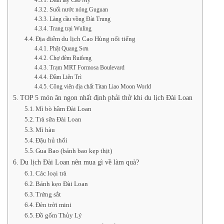
Đầm lầy Cao Mỹ
Suối nước nóng Guguan
Làng cầu vồng Đài Trung
Trang trại Wuling
Địa điểm du lịch Cao Hùng nổi tiếng
Phật Quang Sơn
Chợ đêm Ruifeng
Trạm MRT Formosa Boulevard
Đầm Liên Trì
Công viên địa chất Titan Liao Moon World
TOP 5 món ăn ngon nhất định phải thử khi du lịch Đài Loan
Mì bò hầm Đài Loan
Trà sữa Đài Loan
Mì hàu
Đậu hủ thối
Gua Bao (bánh bao kẹp thịt)
Du lịch Đài Loan nên mua gì về làm quà?
Các loại trà
Bánh kẹo Đài Loan
Trứng sắt
Đèn trời mini
Đồ gốm Thủy Lý