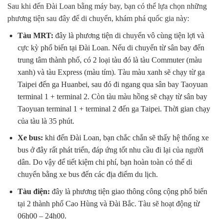
Sau khi đến Đài Loan bằng máy bay, bạn có thể lựa chọn những
phương tiện sau đây để di chuyển, khám phá quốc gia này:
Tàu MRT:
đây là phương tiện di chuyển vô cùng tiện lợi và
cực kỳ phổ biến tại Đài Loan. Nếu di chuyển từ sân bay đến
trung tâm thành phố, có 2 loại tàu đó là tàu Commuter (màu
xanh) và tàu Express (màu tím). Tàu màu xanh sẽ chạy từ ga
Taipei đến ga Huanbei, sau đó đi ngang qua sân bay Taoyuan
terminal 1 + terminal 2. Còn tàu màu hồng sẽ chạy từ sân bay
Taoyuan terminal 1 + terminal 2 đến ga Taipei. Thời gian chạy
của tàu là 35 phút.
Xe bus:
khi đến Đài Loan, bạn chắc chắn sẽ thấy hệ thống xe
bus ở đây rất phát triển, đáp ứng tốt nhu cầu đi lại của người
dân. Do vậy để tiết kiệm chi phí, bạn hoàn toàn có thể di
chuyển bằng xe bus đến các địa điểm du lịch.
Tàu điện:
đây là phương tiện giao thông công cộng phổ biến
tại 2 thành phố Cao Hùng và Đài Bắc. Tàu sẽ hoạt động từ
06h00 – 24h00.