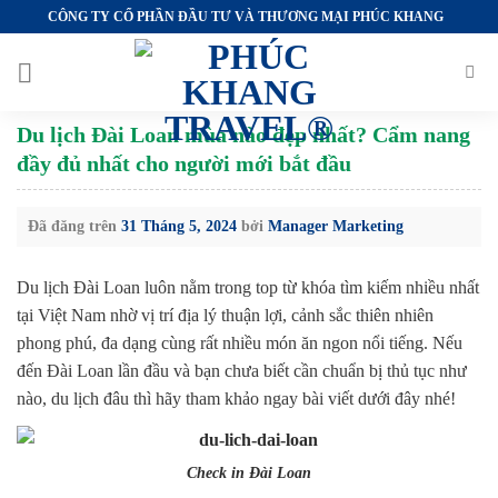
Chuyển
CÔNG TY CỔ PHẦN ĐẦU TƯ VÀ THƯƠNG MẠI PHÚC KHANG
đến
nội
dung
Du lịch Đài Loan mùa nào đẹp nhất? Cẩm nang
đầy đủ nhất cho người mới bắt đầu
Đã đăng trên
31 Tháng 5, 2024
bởi
Manager Marketing
Du lịch Đài Loan luôn nằm trong top từ khóa tìm kiếm nhiều nhất
tại Việt Nam nhờ vị trí địa lý thuận lợi, cảnh sắc thiên nhiên
phong phú, đa dạng cùng rất nhiều món ăn ngon nổi tiếng. Nếu
đến Đài Loan lần đầu và bạn chưa biết cần chuẩn bị thủ tục như
nào, du lịch đâu thì hãy tham khảo ngay bài viết dưới đây nhé!
Check in Đài Loan