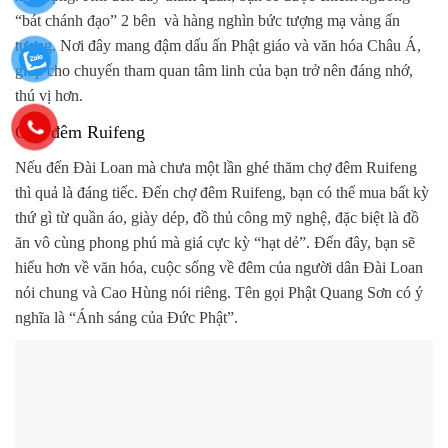
“bát chánh đạo” 2 bên và hàng nghìn bức tượng mạ vàng ấn
tượng. Nơi đây mang đậm dấu ấn Phật giáo và văn hóa Châu Á,
giúp cho chuyến tham quan tâm linh của bạn trở nên đáng nhớ,
thú vị hơn.
Chợ đêm Ruifeng
Nếu đến Đài Loan mà chưa một lần ghé thăm chợ đêm Ruifeng
thì quả là đáng tiếc. Đến chợ đêm Ruifeng, bạn có thể mua bất kỳ
thứ gì từ quần áo, giày dép, đồ thủ công mỹ nghệ, đặc biệt là đồ
ăn vô cùng phong phú mà giá cực kỳ “hạt dẻ”. Đến đây, bạn sẽ
hiểu hơn về văn hóa, cuộc sống về đêm của người dân Đài Loan
nói chung và Cao Hùng nói riêng. Tên gọi Phật Quang Sơn có ý
nghĩa là “Ánh sáng của Đức Phật”.