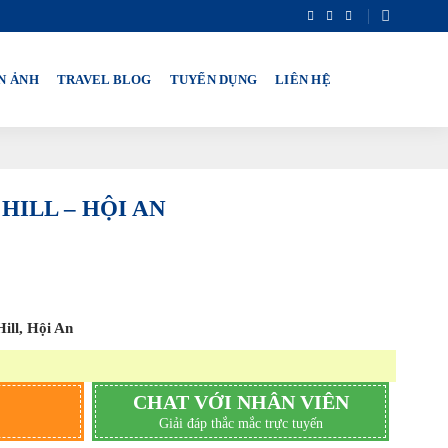
N ẢNH
TRAVEL BLOG
TUYỂN DỤNG
LIÊN HỆ
HILL – HỘI AN
ill, Hội An
CHAT VỚI NHÂN VIÊN
Giải đáp thắc mắc trực tuyến