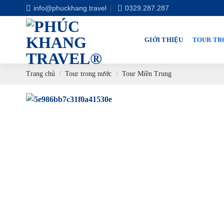
Chuyển
info@phuckhang.travel
0329.287.287
đến
nội
GIỚI THIỆU
TOUR TR
dung
Trang chủ
/
Tour trong nước
/
Tour Miền Trung