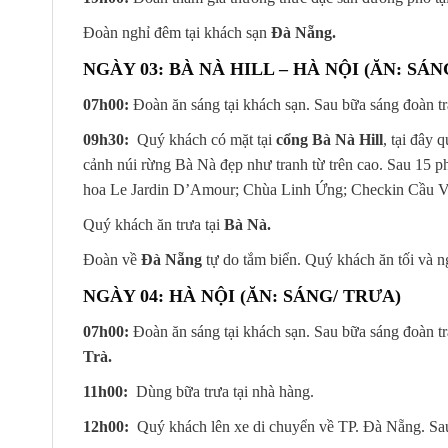
Đoàn nghỉ đêm tại khách sạn
Đà Nẵng.
NGÀY 03:
BÀ NÀ HILL – HÀ NỘI
(ĂN: SÁN
07h00:
Đoàn ăn sáng tại khách sạn. Sau bữa sáng đoàn t
09h30:
Quý khách có mặt tại
cổng Bà Nà Hill
, tại đây
cảnh núi rừng Bà Nà đẹp như tranh từ trên cao. Sau 15 
hoa Le Jardin D’Amour; Chùa Linh Ứng; Checkin Cầu Vàng
Quý khách ăn trưa tại
Bà Nà.
Đoàn về
Đà Nẵng
tự do tắm biển. Quý khách ăn tối và n
NGÀY 04:
HÀ NỘI
(ĂN: SÁNG/ TRƯA)
07h00:
Đoàn ăn sáng tại khách sạn. Sau bữa sáng đoàn 
Trà.
11h00:
Dùng bữa trưa tại nhà hàng.
12h00:
Quý khách lên xe di chuyển về TP. Đà Nẵng. Sa