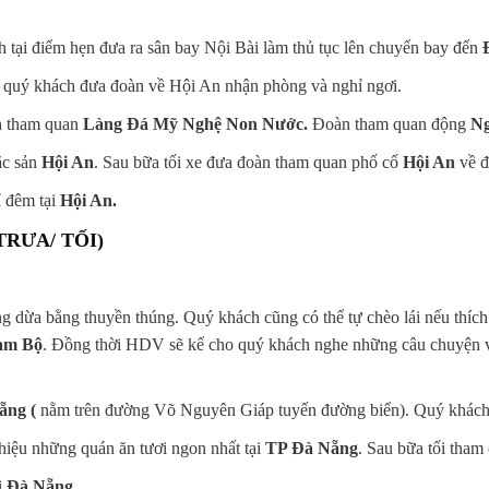
tại điểm hẹn đưa ra sân bay Nội Bài làm thủ tục lên chuyến bay đến
quý khách đưa đoàn về Hội An nhận phòng và nghỉ ngơi.
h tham quan
Làng Đá Mỹ Nghệ Non Nước.
Đoàn tham quan động
Ng
ặc sản
Hội An
. Sau bữa tối xe đưa đoàn tham quan phố cổ
Hội An
về đ
 đêm tại
Hội An.
TRƯA/ TỐI)
g dừa bằng thuyền thúng. Quý khách cũng có thể tự chèo lái nếu thích.
am Bộ
. Đồng thời HDV sẽ kể cho quý khách nghe những câu chuyện v
ẵng (
nằm trên đường Võ Nguyên Giáp tuyến đường biển). Quý khách 
thiệu những quán ăn tươi ngon nhất tại
TP Đà Nẵng
. Sau bữa tối tha
i
Đà Nẵng.