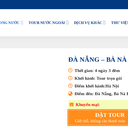
ONG NƯỚC
TOUR NƯỚC NGOÀI
DỊCH VỤ KHÁC
THƯ VIỆ
ĐÀ NẴNG – BÀ NÀ 
Thời gian: 4 ngày 3 đêm
Khởi hành: Tour trọn gói
Điểm khởi hành:Hà Nội
Điểm đến: Đà Nẵng, Bà Nà H
Khuyến mại:
ĐẶT TOUR
Giữ chỗ, không cần thanh toán