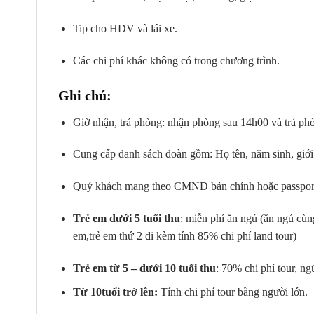
Tip cho HDV và lái xe.
Các chi phí khác không có trong chương trình.
Ghi chú:
Giờ nhận, trả phòng: nhận phòng sau 14h00 và trả ph
Cung cấp danh sách đoàn gồm: Họ tên, năm sinh, giới 
Quý khách mang theo CMND bản chính hoặc passport 
Trẻ em dưới 5 tuổi thu
:
miễn phí ăn ngủ (ăn ngủ cùng
em,trẻ em thứ 2 đi kèm tính 85% chi phí land tour)
Trẻ em từ 5 – dưới 10 tuổi thu
: 70% chi phí tour, n
Từ 10tuổi trở lên:
Tính chi phí tour bằng người lớn.