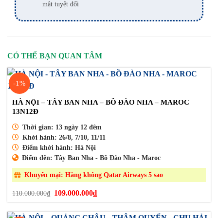
mật tuyệt đối
CÓ THỂ BẠN QUAN TÂM
-1%
HÀ NỘI – TÂY BAN NHA – BỒ ĐÀO NHA – MAROC
13N12Đ
Thời gian:
13 ngày 12 đêm
Khởi hành:
26/8, 7/10, 11/11
Điểm khởi hành:
Hà Nội
Điểm đến:
Tây Ban Nha - Bồ Đào Nha - Maroc
Khuyến mại:
Hàng không Qatar Airways 5 sao
Giá
Giá
109.000.000
₫
110.000.000
₫
gốc
hiện
là:
tại
110.000.000₫.
là:
109.000.000₫.