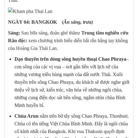
Thái.
NGÀY 04: BANGKOK (
Ăn sáng, trưa)
Sáng:
Sau bữa sáng, đoàn ghé thăm
:
Trung tâm nghiên cứu
Rắn độc:
xem chương trình biểu diễn bắt rắn bằng tay không
của Hoàng Gia Thái Lan.
Dạo thuyền trên dòng sông huyền thoại Chao
Phraya
–
con sông của các vị vua – nơi gắn liền với lịch sử của
những vương triều hùng mạnh của đất nước Thái. Xuôi
thuyền trên sông Chao Phraya, du khách sẽ được nghe giới
thiệu về lịch sử, kiến trúc, văn hóa về những ngôi chùa,
những cung điện dọc sát bên sông, ngắm nhìn chùa Bình
Minh huyền bí.
Chùa Arun
nằm trên bờ tây sông Chao Phraya, Thonburi.
Chùa có tên tiếng Việt Chùa Bình Minh. Đây là ngôi chùa
cổ kính nhất của Bangkok. Khi vua Thakssin quyết định