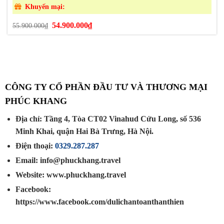
Khuyến mại:
Giá
Giá
54.900.000
₫
55.900.000
₫
gốc
hiện
là:
tại
55.900.000₫.
là:
54.900.000₫.
CÔNG TY CỔ PHẦN ĐẦU TƯ VÀ THƯƠNG MẠI
PHÚC KHANG
Địa chỉ: Tầng 4, Tòa CT02 Vinahud Cửu Long, số 536
Minh Khai, quận Hai Bà Trưng, Hà Nội.
Điện thoại:
0329.287.287
Email: info@phuckhang.travel
Website: www.phuckhang.travel
Facebook:
https://www.facebook.com/dulichantoanthanthien