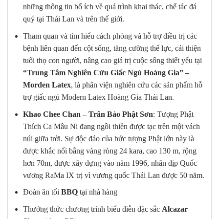
những thông tin bổ ích về quá trình khai thác, chế tác đá
quý tại Thái Lan và trên thế giới.
Tham quan và tìm hiểu cách phòng và hỗ trợ điều trị các
bệnh liên quan đến cột sống, tăng cường thể lực, cải thiện
tuổi thọ con người, nâng cao giá trị cuộc sống thiết yếu tại
“Trung Tâm Nghiên Cứu Giấc Ngủ Hoàng Gia” –
Morden Latex
, là phân viện nghiên cứu các sản phẩm hỗ
trợ giấc ngủ Modern Latex Hoàng Gia Thái Lan.
Khao Chee Chan – Trân Bảo Phật Sơn
: Tượng Phật
Thích Ca Mâu Ni đang ngồi thiền được tạc trên một vách
núi giữa trời. Sự độc đáo của bức tượng Phật lớn này là
được khắc nổi bằng vàng ròng 24 kara, cao 130 m, rộng
hơn 70m, được xây dựng vào năm 1996, nhân dịp Quốc
vương RaMa IX trị vì vương quốc Thái Lan được 50 năm.
Đoàn ăn tối
BBQ
tại nhà hàng
Thưởng thức chương trình biểu diễn đặc sắc
Alcazar