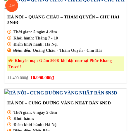
-4%
HÀ NỘI – QUẢNG CHÂU – THÂM QUYẾN – CHU HẢI
5N4Đ
Thời gian:
5 ngày 4 đêm
Khởi hành:
Tháng 7 - 10
Điểm khởi hành:
Hà Nội
Điểm đến:
Quảng Châu - Thâm Quyến - Chu Hải
Khuyến mại:
Giảm 500K khi đặt tour tại Phúc Khang
Travel!
Giá
Giá
10.990.000
₫
11.490.000
₫
gốc
hiện
là:
tại
11.490.000₫.
là:
10.990.000₫.
HÀ NỘI – CUNG ĐƯỜNG VÀNG NHẬT BẢN 6N5Đ
Thời gian:
6 ngày 5 đêm
Khởi hành:
Điểm khởi hành:
Hà Nội
Điểm đến:
Nhật Bản