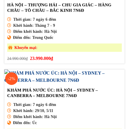
HÀ NỘI – THƯỢNG HẢI – CHU GIA GIÁC – HÀNG
CHÂU – TÔ CHÂU – BẮC KINH 7N6Đ
Thời gian:
7 ngày 6 đêm
Khởi hành:
Tháng 7 - 9
Điểm khởi hành:
Hà Nội
Điểm đến:
Trung Quốc
Khuyến mại:
Giá
Giá
23.990.000
₫
24.990.000
₫
gốc
hiện
là:
tại
24.990.000₫.
là:
23.990.000₫.
-2%
KHÁM PHÁ NƯỚC ÚC: HÀ NỘI – SYDNEY –
CANBERRA – MELBOURNE 7N6Đ
Thời gian:
7 ngày 6 đêm
Khởi hành:
29/10, 5/11
Điểm khởi hành:
Hà Nội
Điểm đến:
Úc