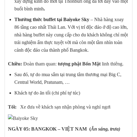
xây dựng kinh đô mới tại Thonburi ông đã tới đây vào một
buổi bình minh
.
Thưởng thức buffet tại
Baiyoke Sky
– Nhà hàng xoay
86 tầng cao nhất Thái Lan. Với vị trí độc đáo ở độ cao lớn,
nhà hàng buffet này cung cấp cho du khách không chỉ một
trải nghiệm ẩm thực tuyệt vời mà còn một tầm nhìn toàn
cảnh độc đáo của thành phố Bangkok.
Chiều:
Đoàn tham quan:
tượng phật Bốn Mặt
linh thiêng.
Sau đó, tự do mua sắm tại trung tâm thương mại Big C,
Central World, Pratunam, …
Khách tự do ăn tối (chi phí tự túc)
Tối:
Xe đưa về khách sạn nhận phòng và nghỉ ngơi
NGÀY 05: BANGKOK – VIỆT NAM (
Ăn sáng, trưa)