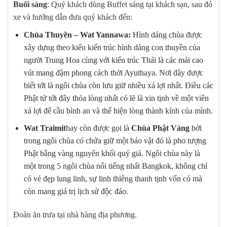
Buổi sáng
: Quý khách dùng Buffet sáng tại khách sạn, sau đó
xe và hướng dẫn đưa quý khách đến:
Chùa Thuyền – Wat Yannawa:
Hình dáng chùa được
xây dựng theo kiểu kiến trúc hình dáng con thuyền của
người Trung Hoa cùng với kiến trúc Thái là các mái cao
vút mang đậm phong cách thời Ayuthaya. Nơi đây được
biết tới là ngôi chùa còn lưu giữ nhiều xá lợi nhất. Điều các
Phật tử tới đây thỏa lòng nhất có lẽ là xin tịnh về một viên
xá lợi để cầu bình an và thể hiện lòng thành kính của mình.
Wat Traimit
hay còn được gọi là
Chùa Phật Vàng
bởi
trong ngôi chùa có chứa giữ một bảo vật đó là pho tượng
Phật bằng vàng nguyên khối quý giá. Ngôi chùa này là
một trong 5 ngôi chùa nổi tiếng nhất Bangkok, không chỉ
có vẻ đẹp lung linh, sự linh thiêng thanh tịnh vốn có mà
còn mang giá trị lịch sử độc đáo.
Đoàn ăn trưa tại nhà hàng địa phương.