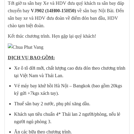
Tới giờ ra sân bay Xe và HDV đưa quý khách ra sân bay đáp
chuyến bay
VJ902 (1
4
H00-1
5
H50)
về sân bay Nội Bài. Đến
sân bay xe và HDV đưa đoàn về điểm đón ban đầu, HDV
chào tạm biệt đoàn.
Kết thúc chương trình. Hẹn gặp lại quý khách!
DỊCH VỤ BAO GỒM:
Xe ô tô đời mới, chất lượng cao đưa đón theo chương trình
tại Việt Nam và Thái Lan.
Vé máy bay khứ hồi Hà Nội – Bangkok (bao gồm 20kgs
ký gửi +7kgs xách tay).
Thuế sân bay 2 nước, phụ phí xăng dầu.
Khách sạn tiêu chuẩn 4* Thái lan 2 người/phòng, nếu lẻ
người ngủ phòng 3.
Ăn các bữa theo chương trình.