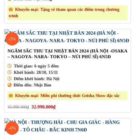
Khuyến mại:
Tặng vé tham quan các điểm trong chương
trình
-3%
NGẮM SẮC THU TẠI NHẬT BẢN 2024 (HÀ NỘI -OSAKA
– NAGOYA- NARA- TOKYO – NÚI PHÚ SĨ) 6N5Đ
Thời gian:
6 ngày 5 đêm
Khởi hành:
28/10, 15/11
Điểm khởi hành:
Hà Nội
Điểm đến:
Nhật Bản
Khuyến mại:
Miễn phí thưởng thức Geisha Show đặc sắc
Giá
Giá
32.990.000
₫
33.990.000
₫
gốc
hiện
là:
tại
33.990.000₫.
là:
32.990.000₫.
-4%