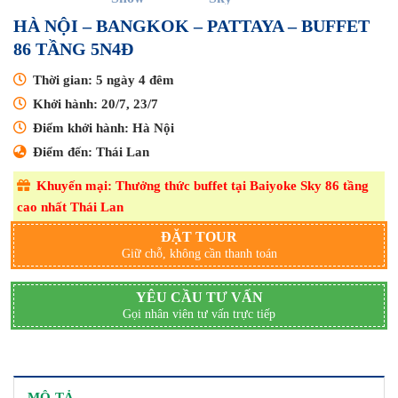
HÀ NỘI – BANGKOK – PATTAYA – BUFFET
86 TẦNG 5N4Đ
Thời gian: 5 ngày 4 đêm
Khởi hành: 20/7, 23/7
Điểm khởi hành: Hà Nội
Điểm đến: Thái Lan
Khuyến mại: Thưởng thức buffet tại Baiyoke Sky 86 tầng
cao nhất Thái Lan
ĐẶT TOUR
Giữ chỗ, không cần thanh toán
YÊU CẦU TƯ VẤN
Gọi nhân viên tư vấn trực tiếp
MÔ TẢ