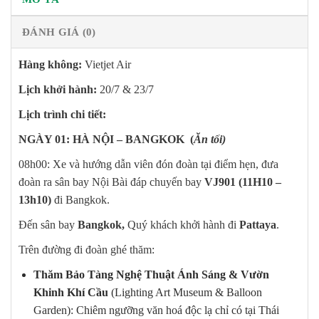
ĐÁNH GIÁ (0)
Hàng không:
Vietjet Air
Lịch khởi hành:
20/7 & 23/7
Lịch trình chi tiết:
NGÀY 01: HÀ NỘI – BANGKOK (
Ăn tối)
08h00: Xe và hướng dẫn viên đón đoàn tại điểm hẹn, đưa
đoàn ra sân bay Nội Bài đáp chuyến bay
VJ901 (1
1
H
10
–
1
3
h
1
0)
đi Bangkok.
Đến sân bay
Bangkok,
Quý khách khởi hành đi
Pattaya
.
Trên đường đi đoàn ghé thăm:
Thăm Bảo Tàng Nghệ Thuật Ánh Sáng & Vườn
Khinh Khí Cầu
(Lighting Art Museum & Balloon
Garden): Chiêm ngưỡng văn hoá độc lạ chỉ có tại Thái