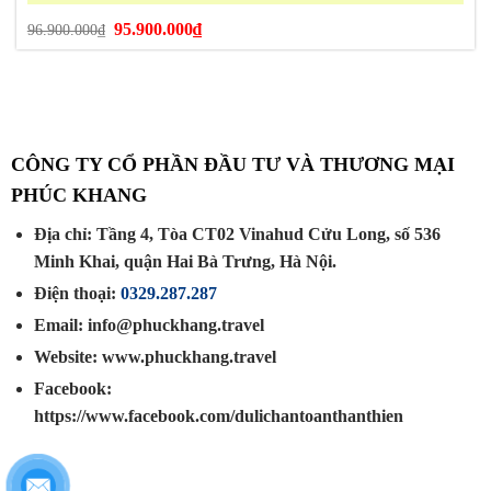
Giá
Giá
95.900.000
₫
96.900.000
₫
gốc
hiện
là:
tại
96.900.000₫.
là:
95.900.000₫.
CÔNG TY CỔ PHẦN ĐẦU TƯ VÀ THƯƠNG MẠI
PHÚC KHANG
Địa chỉ: Tầng 4, Tòa CT02 Vinahud Cửu Long, số 536
Minh Khai, quận Hai Bà Trưng, Hà Nội.
Điện thoại:
0329.287.287
Email: info@phuckhang.travel
Website: www.phuckhang.travel
Facebook:
https://www.facebook.com/dulichantoanthanthien