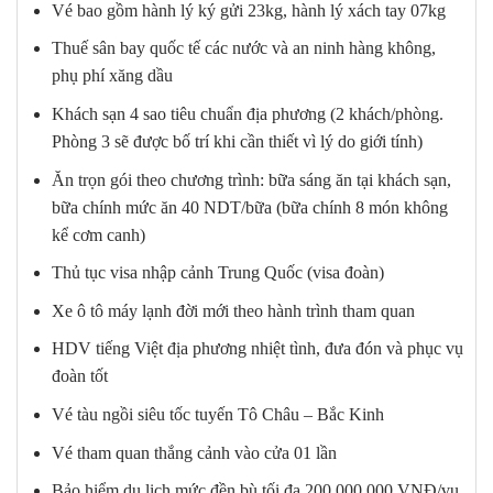
Vé bao gồm hành lý ký gửi 23kg, hành lý xách tay 07kg
Thuế sân bay quốc tế các nước và an ninh hàng không,
phụ phí xăng dầu
Khách sạn 4 sao tiêu chuẩn địa phương (2 khách/phòng.
Phòng 3 sẽ được bố trí khi cần thiết vì lý do giới tính)
Ăn trọn gói theo chương trình: bữa sáng ăn tại khách sạn,
bữa chính mức ăn 40 NDT/bữa (bữa chính 8 món không
kể cơm canh)
Thủ tục visa nhập cảnh Trung Quốc (visa đoàn)
Xe ô tô máy lạnh đời mới theo hành trình tham quan
HDV tiếng Việt địa phương nhiệt tình, đưa đón và phục vụ
đoàn tốt
Vé tàu ngồi siêu tốc tuyến Tô Châu – Bắc Kinh
Vé tham quan thắng cảnh vào cửa 01 lần
Bảo hiểm du lịch mức đền bù tối đa 200.000.000 VNĐ/vụ,