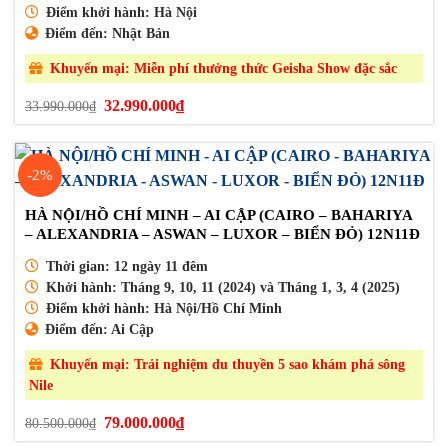
Điểm khởi hành:
Hà Nội
Điểm đến:
Nhật Bản
Khuyến mại:
Miễn phí thưởng thức Geisha Show đặc sắc
Giá
Giá
32.990.000
₫
33.990.000
₫
gốc
hiện
là:
tại
33.990.000₫.
là:
32.990.000₫.
-2%
HÀ NỘI/HỒ CHÍ MINH – AI CẬP (CAIRO – BAHARIYA
– ALEXANDRIA – ASWAN – LUXOR – BIỂN ĐỎ) 12N11Đ
Thời gian:
12 ngày 11 đêm
Khởi hành:
Tháng 9, 10, 11 (2024) và Tháng 1, 3, 4 (2025)
Điểm khởi hành:
Hà Nội/Hồ Chí Minh
Điểm đến:
Ai Cập
Khuyến mại:
Trải nghiệm du thuyền 5 sao khám phá sông
Nile
Giá
Giá
79.000.000
₫
80.500.000
₫
gốc
hiện
là:
tại