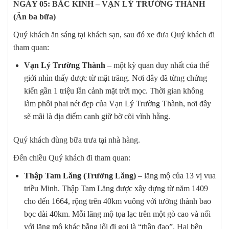
NGÀY 05: BẮC KINH – VẠN LÝ TRƯỜNG THÀNH
(Ăn ba bữa)
Quý khách ăn sáng tại khách sạn, sau đó xe đưa Quý khách đi
tham quan:
Vạn Lý Trường Thành
– một kỳ quan duy nhất của thế
giới nhìn thấy được từ mặt trăng. Nơi đây đã từng chứng
kiến gần 1 triệu lần cảnh mặt trời mọc. Thời gian không
làm phôi phai nét đẹp của Vạn Lý Trường Thành, nơi đây
sẽ mãi là địa điểm canh giữ bờ cõi vĩnh hằng.
Quý khách dùng bữa trưa tại nhà hàng.
Đến chiều Quý khách đi tham quan:
Thập Tam Lăng (Trường Lăng)
– lăng mộ của 13 vị vua
triều Minh. Thập Tam Lăng được xây dựng từ năm 1409
cho đến 1664, rộng trên 40km vuông với tường thành bao
bọc dài 40km. Mỗi lăng mộ tọa lạc trên một gò cao và nối
với lăng mộ khác bằng lối đi gọi là “thần đạo”. Hai bên