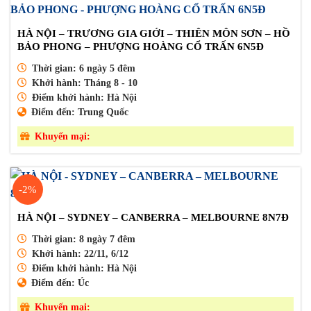
HÀ NỘI – TRƯƠNG GIA GIỚI – THIÊN MÔN SƠN – HỒ
BẢO PHONG – PHƯỢNG HOÀNG CỔ TRẤN 6N5Đ
Thời gian:
6 ngày 5 đêm
Khởi hành:
Tháng 8 - 10
Điểm khởi hành:
Hà Nội
Điểm đến:
Trung Quốc
Khuyến mại:
-2%
HÀ NỘI – SYDNEY – CANBERRA – MELBOURNE 8N7Đ
Thời gian:
8 ngày 7 đêm
Khởi hành:
22/11, 6/12
Điểm khởi hành:
Hà Nội
Điểm đến:
Úc
Khuyến mại: