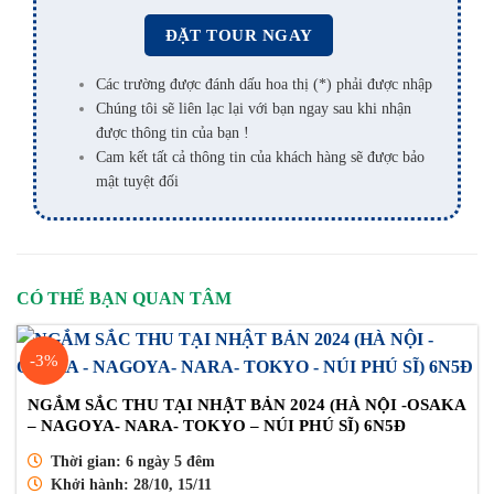
Các trường được đánh dấu hoa thị (*) phải được nhập
Chúng tôi sẽ liên lạc lại với bạn ngay sau khi nhận
được thông tin của bạn !
Cam kết tất cả thông tin của khách hàng sẽ được bảo
mật tuyệt đối
CÓ THỂ BẠN QUAN TÂM
-3%
NGẮM SẮC THU TẠI NHẬT BẢN 2024 (HÀ NỘI -OSAKA
– NAGOYA- NARA- TOKYO – NÚI PHÚ SĨ) 6N5Đ
Thời gian:
6 ngày 5 đêm
Khởi hành:
28/10, 15/11