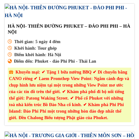
80.500.000₫.
là:
79.000.000₫.
HÀ NỘI- THIÊN ĐƯỜNG PHUKET – ĐẢO PHI PHI – HÀ
NỘI
Thời gian:
5 ngày 4 đêm
Khởi hành:
Tour ghép
Điểm khởi hành:
Hà Nội
Điểm đến:
Phuket - đảo Phi Phi - Thái Lan
Khuyến mại:
✔ Tặng 1 bữa nướng BBQ ✔ Di chuyển bằng
CANO riêng ✔ Laem Promthep View Point: Ngắm cảnh đẹp và
chụp hình lưu niệm tại một trong những View Point mơ ước
của các tín đồ trên thế giới. ✔ Khám phá phố đi bộ nổi tiếng
thế giới: Patong Waking Street. ✔ Phố cổ Phuket với những
toà nhà kiến trúc Bồ Đào Nha cổ kính. ✔ Khám phá Phi Phi
Island: Đảo Phi Phi một trong những hòn đảo đẹp nhất thế
giới. Đền Chalong Biểu tượng Phật giáo của Phuket.