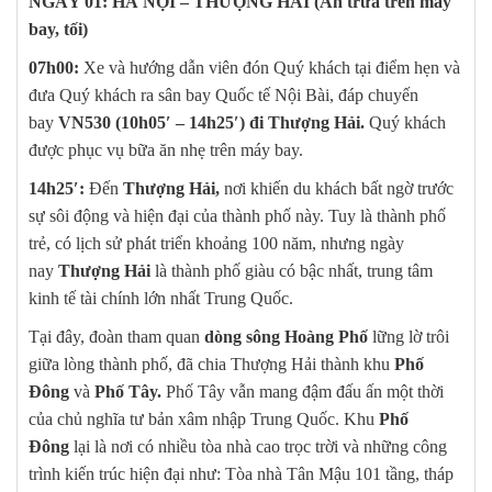
NGÀY 01: HÀ NỘI – THƯỢNG HẢI
(Ăn trưa trên máy
bay, tối)
07h00:
Xe và hướng dẫn viên đón Quý khách tại điểm hẹn và
đưa Quý khách ra sân bay Quốc tế Nội Bài, đáp chuyến
bay
VN530 (10h05′ – 14h25′) đi Thượng Hải.
Quý khách
được phục vụ bữa ăn nhẹ trên máy bay.
14h25′:
Đến
Thượng Hải,
nơi khiến du khách bất ngờ trước
sự sôi động và hiện đại của thành phố này. Tuy là thành phố
trẻ, có lịch sử phát triển khoảng 100 năm, nhưng ngày
nay
Thượng Hải
là thành phố giàu có bậc nhất, trung tâm
kinh tế tài chính lớn nhất Trung Quốc.
Tại đây, đoàn tham quan
dòng sông Hoàng Phố
lững lờ trôi
giữa lòng thành phố, đã chia Thượng Hải thành khu
Phố
Đông
và
Phố Tây.
Phố Tây vẫn mang đậm đấu ấn một thời
của chủ nghĩa tư bản xâm nhập Trung Quốc. Khu
Phố
Đông
lại là nơi có nhiều tòa nhà cao trọc trời và những công
trình kiến trúc hiện đại như: Tòa nhà Tân Mậu 101 tầng, tháp