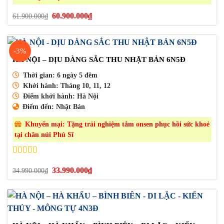
Giá
Giá
60.900.000
₫
61.900.000
₫
gốc
hiện
là:
tại
61.900.000₫.
là:
60.900.000₫.
-3%
HÀ NỘI – DỊU DÀNG SẮC THU NHẬT BẢN 6N5Đ
Thời gian:
6 ngày 5 đêm
Khởi hành:
Tháng 10, 11, 12
Điểm khởi hành:
Hà Nội
Điểm đến:
Nhật Bản
Khuyến mại:
Tặng trải nghiệm tắm onsen phục hồi sức khoẻ
tại chân núi Phú Sĩ
Được xếp
hạng
5.00
5
Giá
Giá
33.990.000
₫
34.990.000
₫
gốc
hiện
sao
là:
tại
34.990.000₫.
là:
33.990.000₫.