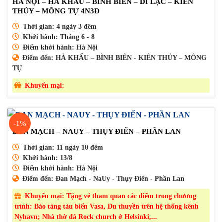
HÀ NỘI – HÀ KHẨU – BÌNH BIÊN – DI LẶC – KIẾN
THỦY – MÔNG TỰ 4N3Đ
Thời gian:
4 ngày 3 đêm
Khởi hành:
Tháng 6 - 8
Điểm khởi hành:
Hà Nội
Điểm đến:
HÀ KHẨU – BÌNH BIÊN - KIÊN THỦY – MÔNG
TỰ
Khuyến mại:
-1%
ĐAN MẠCH – NAUY – THỤY ĐIỂN – PHẦN LAN
Thời gian:
11 ngày 10 đêm
Khởi hành:
13/8
Điểm khởi hành:
Hà Nội
Điểm đến:
Đan Mạch - NaUy - Thụy Điển - Phần Lan
Khuyến mại:
Tặng vé tham quan các điểm trong chương
trình: Bảo tàng tàu biển Vasa, Du thuyền trên hệ thống kênh
Nyhavn; Nhà thờ đá Rock church ở Helsinki,...