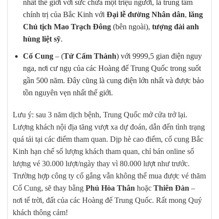
nhất thế giới với sức chứa một triệu người, là trung tâm
chính trị của Bắc Kinh với
Đại lễ đường Nhân dân
,
lăng
Chủ tịch Mao Trạch Đông
(bên ngoài),
tượng đài anh
hùng liệt sỹ
.
Cố Cung
– (
Tử Cấm Thành
) với 9999,5 gian điện nguy
nga, nơi cư ngụ của các Hoàng đế Trung Quốc trong suốt
gần 500 năm. Đây cũng là cung điện lớn nhất và được bảo
tồn nguyên vẹn nhất thế giới.
Lưu ý: sau 3 năm dịch bệnh, Trung Quốc mở cửa trở lại.
Lượng khách nội địa tăng vượt xa dự đoán, dẫn đến tình trạng
quá tải tại các điểm tham quan. Dịp hè cao điểm, cố cung Bắc
Kinh hạn chế số lượng khách tham quan, chỉ bán online số
lượng vé 30.000 lượt/ngày thay vì 80.000 lượt như trước.
Trường hợp công ty cố gắng vẫn không thể mua được vé thăm
Cố Cung, sẽ thay bằng
Phủ Hòa Thân
hoặc
Thiên Đàn
–
nơi tế trời, đất của các Hoàng đế Trung Quốc. Rất mong Quý
khách thông cảm!