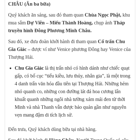
CHÂU
(Ăn ba bữa)
Quý khách ăn sáng, sau đó tham quan
Chùa Ngọc Phật,
khu
mua sắm
Dự Viên – Miếu Thành Hoàng,
chụp ảnh
Tháp
truyền hình Đông Phương Minh Châu.
Sau đó, xe đưa đoàn khởi hành đi tham quan
Cổ trấn Chu
Gia Giác –
được ví như Venice phương Đông hay Venice của
Thượng Hải.
Chu Gia Giác
là thị trấn nhỏ có hình dánh như chiếc quạt
gấp, có bố cục “tiểu kiều, lưu thủy, nhân gia”, là một trong
4 danh trấn văn hóa đầu tiên tại Thượng Hải. Những hẻm
nhỏ quanh co, những con đường lát đá hoa cương lẩn
khuất quanh những ngôi nhà tường xám mái đen từ thời
Minh và nhà Thanh vẫn được bảo quản gần như nguyên
vẹn mang đậm di tích lịch sử.
Đến trưa, Quý khách dùng bữa tại nhà hàng.