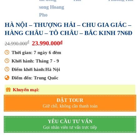
HÀ NỘI – THƯỢNG HẢI – CHU GIA GIÁC –
HÀNG CHÂU – TÔ CHÂU – BẮC KINH 7N6Đ
Giá
Giá
₫
23.990.000
₫
24.990.000
gốc
hiện
là:
tại
Thời gian: 7 ngày 6 đêm
24.990.000₫.
là:
Khởi hành: Tháng 7 - 9
23.990.000₫.
Điểm khởi hành:Hà Nội
Điểm đến: Trung Quốc
Khuyến mại:
ĐẶT TOUR
Giữ chỗ, không cần thanh toán
YÊU CẦU TƯ VẤN
Gọi nhân viên tư vấn trực tiếp