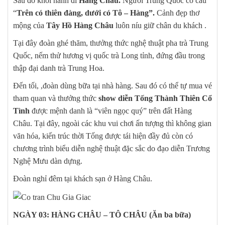
Sau đó khởi hành đi
Hàng Châu.
Người Trung Quốc có câu
“
Trên có thiên đàng, dưới có Tô – Hàng”.
Cảnh đẹp thơ
mộng của
Tây Hồ Hàng Châu
luôn níu giữ chân du khách .
Tại đây đoàn ghé thăm, thưởng thức nghệ thuật pha trà Trung
Quốc, nếm thử hương vị quốc trà Long tỉnh, đứng đầu trong
thập đại danh trà Trung Hoa.
Đến tối, ,đoàn dùng bữa tại nhà hàng. Sau đó có thể tự mua vé
tham quan và thưởng thức
show diễn Tống Thành Thiên Cổ
Tình
được mệnh danh là “viên ngọc quý” trên đất Hàng
Châu. Tại đây, ngoài các khu vui chơi ấn tượng thì không gian
văn hóa, kiến trúc thời Tống được tái hiện đầy đủ còn có
chương trình biểu diễn nghệ thuật đặc sắc do đạo diễn Trương
Nghệ Mưu dàn dựng.
Đoàn nghỉ đêm tại khách sạn ở Hàng Châu.
NGÀY 03: HÀNG CHÂU – TÔ CHÂU
(Ăn ba bữa)