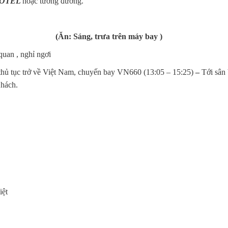
HOTEL
hoặc tương đương.
n: Sáng, trưa trên máy bay )
quan , nghỉ ngơi
thủ tục trở về Việt Nam, chuyến bay VN660 (13:05 – 15:25)
–
Tới sân
Khách.
iệt