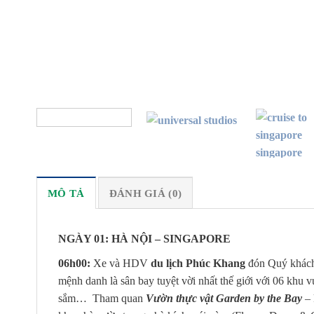
MÔ TẢ
ĐÁNH GIÁ (0)
NGÀY 01: HÀ NỘI – SING
06
h
0
0:
Xe và HDV
du lịch Phúc Khang
đón Quý khách 
mệnh danh là sân bay tuyệt vời nhất thế giới với 06 khu 
sắm… Tham quan
Vườn thực vật Garden by the Bay
– 