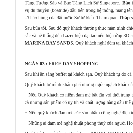
Tàng Tượng Sáp và Bảo Tàng Lịch Sử Singapore.
Bảo 
vụ du thuyền (boatride) đầu tiên trong hệ thống, mang tên
sử hào hùng của đất nước Sư tử biển. Tham quan
Tháp s
Sau bữa tối, Sau đó quý khách thưởng thức màn trình ch
sắc và hệ thống đèn Lazer hiện đại tạo nên hiệu ứng 3
MARINA BAY SANDS.
Quý khách nghỉ đêm tại khác
NGÀY 03 : FREE DAY SHOP
Sau khi ăn sáng buffet tại khách sạn. Quý khách tự do c
Quý khách tự mình khám phá những ngóc ngách khác của
+ Nếu Quý khách có niềm đam mê bất tận với thời trang 
cả những sản phẩm có uy tín và chất lượng hàng đầu thế
+ Nếu quý khách đam mê các sản phẩm công nghệ điện tử,
+ Những ai đam mê nghệ thuật phong thuỷ của người H