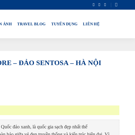
N ẢNH
TRAVEL BLOG
TUYỂN DỤNG
LIÊN HỆ
ORE – ĐẢO SENTOSA – HÀ NỘI
 Quốc đảo xanh, là quốc gia sạch đẹp nhất thế
oàn hảo giữa vẻ đẹp truyền thống và kiến trúc hiện đại. Vì