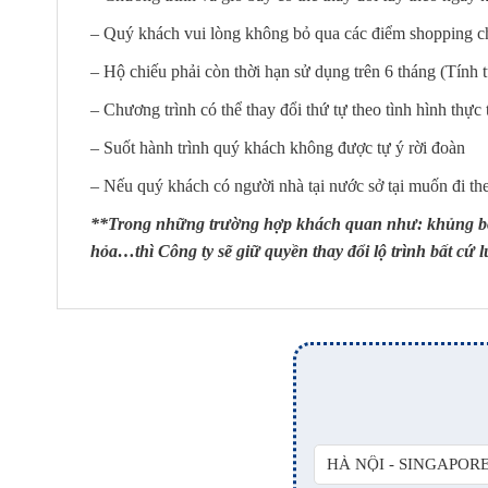
– Quý khách vui lòng không bỏ qua các điểm shopping ch
– Hộ chiếu phải còn thời hạn sử dụng trên 6 tháng (Tính 
– Chương trình có thể thay đổi thứ tự theo tình hình thự
– Suốt hành trình quý khách không được tự ý rời đoàn
– Nếu quý khách có người nhà tại nước sở tại muốn đi the
**Trong những trường hợp khách quan như: khủng bố, t
hỏa…thì Công ty sẽ giữ quyền thay đổi lộ trình bất cứ 