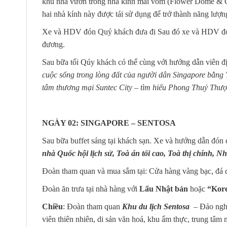
khu nhà vườn trong nhà kính mái vòm (Flower Dome & Cloud
hai nhà kính này được tái sử dụng để trở thành năng lư
Xe và HDV đón Quý khách đưa đi Sau đó xe và HDV đón
đương.
Sau bữa tối Qúy khách có thể cùng với hướng dẫn viên 
cuộc sống trong lòng đất của người dân Singapore bằn
tâm thương mại Suntec City – tìm hiểu Phong Thuỷ Thư
NGÀY 02: SINGAPORE – SENTOS
Sau bữa buffet sáng tại khách sạn. Xe và hướng dẫn đón 
nhà Quốc hội lịch sử, Toà án tối cao, Toà thị chính, 
Đoàn tham quan và mua sắm tại: Cửa hàng vàng bạc, đá q
Đoàn ăn trưa tại nhà hàng với
Lẩu Nhật bản
hoặc
“Kor
Chiều
: Đoàn tham quan
Khu du lịch Sentosa
– Đảo nghỉ
viên thiên nhiên, di sản văn hoá, khu ẩm thực, trung tâm