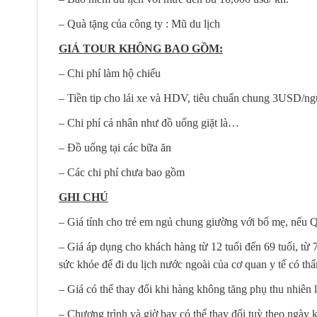
– Quà tặng của công ty : Mũ du lịch
GIÁ TOUR KHÔNG BAO GỒM:
– Chi phí làm hộ chiếu
– Tiền tip cho lái xe và HDV, tiêu chuẩn chung 3USD/n
– Chi phí cá nhân như đồ uống giặt là…
– Đồ uống tại các bữa ăn
– Các chi phí chưa bao gồm
GHI CHÚ
– Giá tính cho trẻ em ngủ chung giường với bố mẹ, nếu Q
– Giá áp dụng cho khách hàng từ 12 tuổi đến 69 tuổi, từ 
sức khỏe để đi du lịch nước ngoài của cơ quan y tế có t
– Giá có thể thay đổi khi hàng không tăng phụ thu nhiên l
– Chương trình và giờ bay có thể thay đổi tuỳ theo ngày 