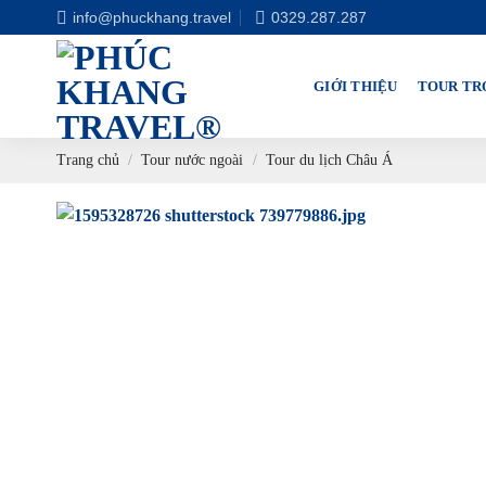
Chuyển
info@phuckhang.travel
0329.287.287
đến
nội
GIỚI THIỆU
TOUR TR
dung
Trang chủ
/
Tour nước ngoài
/
Tour du lịch Châu Á