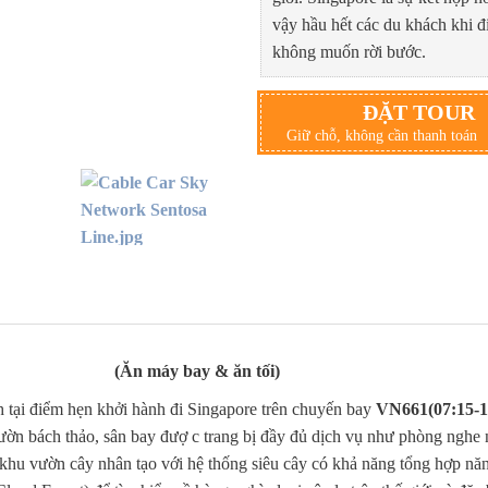
vậy hầu hết các du khách khi đ
không muốn rời bước.
ĐẶT TOUR
Giữ chỗ, không cần thanh toán
APORE (Ăn máy bay & ăn tối)
tại điểm hẹn khởi hành đi Singapore trên chuyến bay
VN661(07:15-1
vườn bách thảo, sân bay đượ c trang bị đầy đủ dịch vụ như phòng nghe n
khu vườn cây nhân tạo với hệ thống siêu cây có khả năng tổng hợp năn