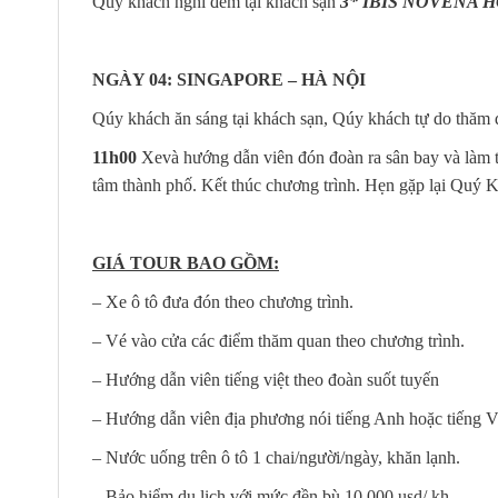
Quý khách nghỉ đêm tại khách sạn
3* IBIS NOVENA 
NGÀY 04: SINGAPORE – HÀ NỘI (Ă
Qúy khách ăn sáng tại khách sạn, Qúy khách tự do thăm 
11h00
Xevà hướng dẫn viên đón đoàn ra sân bay và làm 
tâm thành phố. Kết thúc chương trình. Hẹn gặp lại Quý 
GIÁ TOUR BAO GỒM:
– Xe ô tô đưa đón theo chương trình.
– Vé vào cửa các điểm thăm quan theo chương trình.
– Hướng dẫn viên tiếng việt theo đoàn suốt tuyến
– Hướng dẫn viên địa phương nói tiếng Anh hoặc tiếng V
– Nước uống trên ô tô 1 chai/người/ngày, khăn lạnh.
– Bảo hiểm du lịch với mức đền bù 10,000 usd/ kh.