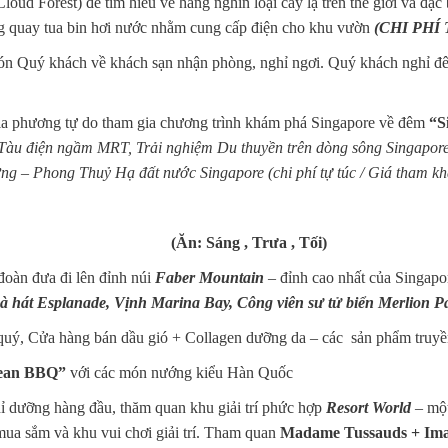
 Forest) để tìm hiểu về hàng nghìn loại cây lạ trên thế giới và đặc bi
ợng quay tua bin hơi nước nhằm cung cấp điện cho khu vườn
(CHI PHÍ 
 Quý khách về khách sạn nhận phòng, nghỉ ngơi. Quý khách nghỉ đê
địa phương tự do tham gia chương trình khám phá Singapore về đêm
“S
g Tàu điện ngầm MRT, Trải nghiệm Du thuyền trên dòng sông Singapo
ợng – Phong Thuỷ Hạ đất nước Singapore (chi phí tự túc / Giá tham
A (Ăn: Sáng , Trưa , Tối)
đoàn đưa đi lên đỉnh núi
Faber Mountain
– đỉnh cao nhất của Singap
Nhà hát Esplanade, Vịnh Marina Bay, Công viên sư tử biển Merlion P
uý, Cửa hàng bán dầu gió + Collagen dưỡng da – các sản phẩm truyền
ean BBQ”
với các món nướng kiểu Hàn Quốc
 dưỡng hàng đầu, thăm quan khu giải trí phức hợp
Resort World
– một
 mua sắm và khu vui chơi giải trí. Tham quan
Madame Tussauds + Imag