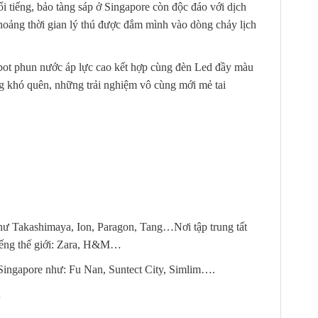
 tiếng, bảo tàng sáp ở Singapore còn độc đáo với dịch
oảng thời gian lý thú được đắm mình vào dòng chảy lịch
robot phun nước áp lực cao kết hợp cùng đèn Led đầy màu
ng khó quên, những trải nghiệm vô cùng mới mẻ tai
hư Takashimaya, Ion, Paragon, Tang…Nơi tập trung tất
tiếng thế giới: Zara, H&M…
 Singapore như: Fu Nan, Suntect City, Simlim….
…