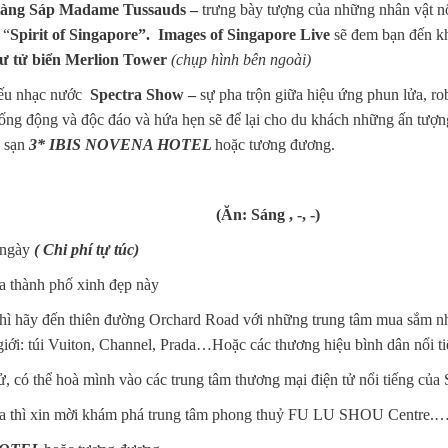
tàng Sáp
Madame Tussauds –
trưng bày tượng của những nhân vật nổi
 “
Spirit of Singapore”.
Images of Singapore Live
sẽ đem bạn đến kh
ư tử biển Merlion Tower
(chụp hình bên ngoài)
iếu nhạc nước
Spectra Show –
sự pha trộn giữa hiệu ứng phun lửa, 
D sống động và độc đáo và hứa hẹn sẽ để lại cho du khách những ấn tượ
h sạn
3* IBIS NOVENA HOTEL
hoặc tương đương.
PING (Ăn: Sáng , -, -)
ả ngày
( Chi phí tự túc)
 thành phố xinh đẹp này
thì hãy đến thiên đường Orchard Road với những trung tâm mua sắm n
 giới: túi Vuiton, Channel, Prada…Hoặc các thương hiệu bình dân nổi 
 có thể hoà mình vào các trung tâm thương mại điện tử nổi tiếng của
oa thì xin mời khám phá trung tâm phong thuỷ FU LU SHOU Centre.