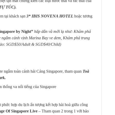
ệt tận mắt chứng kiến các loại nước thải và rác thải của
TỰ TÚC).
m tại khách sạn
3* IBIS NOVENA HOTEL
hoặc tương
ingapore by Night”
hấp dẫn và mới lạ như: Khám phá
re ngắm cảnh vịnh Marina Bay ve dem, Khám phá trung
 khảo: SGD$50/Adult & SGD$40/Child)
ore ngắm toàn cảnh hải Cảng Singapore, tham quan
Toà
ark.
 thống va nổi tiếng của Singapore
 phức hợp du lịch ấn tượng kết hợp hài hoà giữa công
e Of Singapore Live
– Tham quan 2 trong 1 với bảo