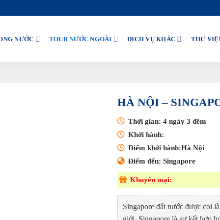
ONG NƯỚC
TOUR NƯỚC NGOÀI
DỊCH VỤ KHÁC
THƯ VIỆ
HÀ NỘI – SINGAP
Thời gian: 4 ngày 3 đêm
Khởi hành:
Điểm khởi hành:Hà Nội
Điểm đến: Singapore
Khuyến mại:
Singapore đất nước được coi là
giới. Singapore là sự kết hợp h